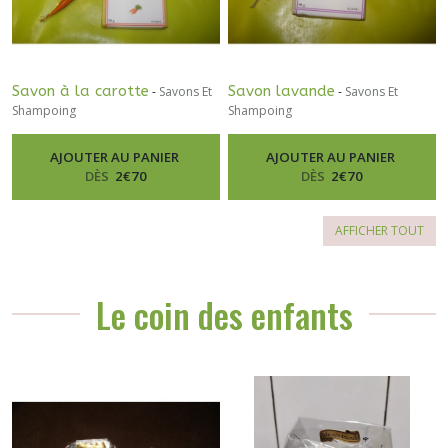
Savon à la carotte
Savon lavande
-
Savons Et
-
Savons Et
Shampoing
Shampoing
AJOUTER AU PANIER
AJOUTER AU PANIER
DÈS
2
€
70
DÈS
2
€
70
AFFICHER TOUT
Le coin des enfants