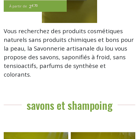
€
€
70
70
2
2
À partir de
À partir de
Vous recherchez des produits cosmétiques
naturels sans produits chimiques et bons pour
la peau, la Savonnerie artisanale du lou vous
propose des savons, saponifiés à froid, sans
tensioactifs, parfums de synthèse et
colorants.
savons et shampoing