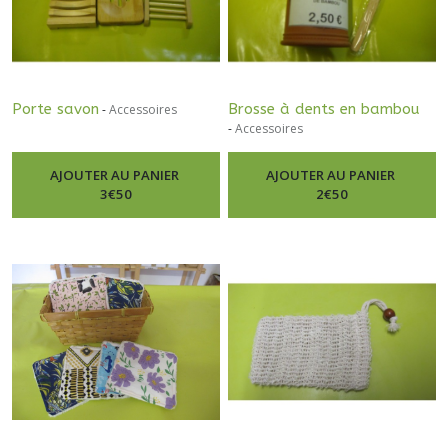
Porte savon
Brosse à dents en bambou
-
Accessoires
-
Accessoires
AJOUTER AU PANIER
AJOUTER AU PANIER
3
€
50
2
€
50