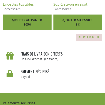
Lingettes lavables
Sac à savon en sisal
-
Accessoires
-
Accessoires
AJOUTER AU PANIER
AJOUTER AU PANIER
1
€
50
3
€
AFFICHER TOUT
FRAIS DE LIVRAISON OFFERTS
Dès 35€ d'achat ! (en france)
PAIEMENT SÉCURISÉ
paypal
Paiements sécurisés