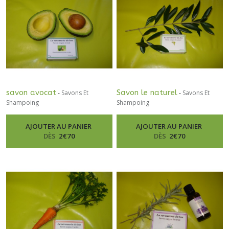
savon avocat
Savon le naturel
-
Savons Et
-
Savons Et
Shampoing
Shampoing
AJOUTER AU PANIER
AJOUTER AU PANIER
DÈS
2
€
70
DÈS
2
€
70