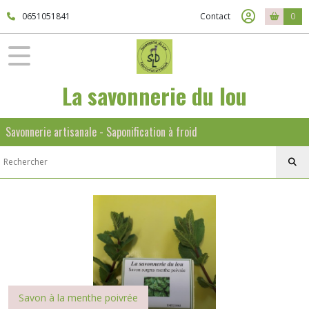
0651051841
Contact
0
La savonnerie du lou
Savonnerie artisanale - Saponification à froid
Savon à la menthe poivrée
Savon au lait de chèvre