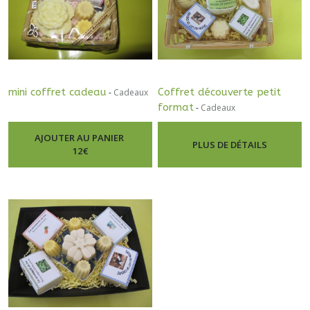
mini coffret cadeau
Coffret découverte petit
-
Cadeaux
format
-
Cadeaux
AJOUTER AU PANIER
PLUS DE DÉTAILS
12
€